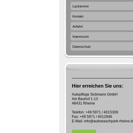
Lackiererei
Kontakt
Anfahrt
Impressum
Datenschutz
Hier erreichen Sie uns:
Autopflege Sickmann GmbH
Am Bauhof 1-13
48431 Rheine
Telefon: +49 5971 / 4015309
Fax: +49 5971 / 4012946
E-Mail: info@autowaschpark-rheine.