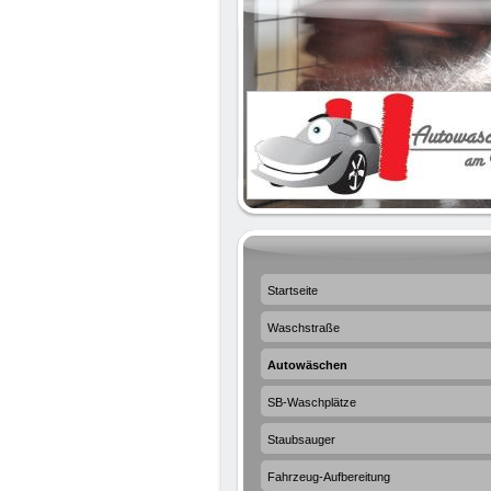
Startseite
Waschstraße
Autowäschen
SB-Waschplätze
Staubsauger
Fahrzeug-Aufbereitung