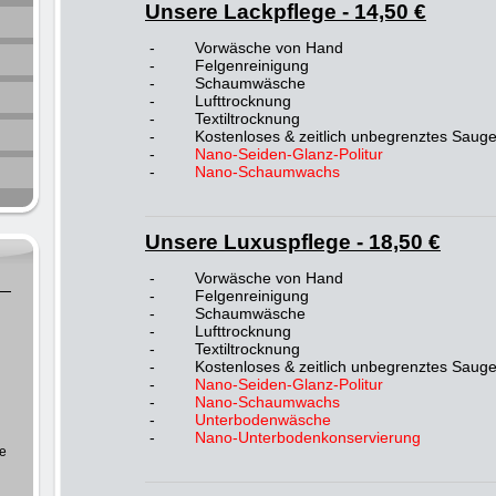
Unsere Lackpflege - 14,50 €
-
Vorwäsche von Hand
-
Felgenreinigung
-
Schaumwäsche
-
Lufttrocknung
-
Textiltrocknung
-
Kostenloses & zeitlich unbegrenztes Saug
-
Nano-Seiden-Glanz-Politur
-
Nano-Schaumwachs
Unsere Luxuspflege - 18,50 €
-
Vorwäsche von 
-
Felgenreini
-
Schaumwäsche
-
Lufttrocknung
-
Textiltrocknung
-
Kostenloses & zeitlich unbegrenztes Saug
-
Nano-Seiden-Glanz-Politur
-
Nano-Schaumwachs
-
Unterbodenwäsche
-
Nano-Unterbodenkonservierung
de